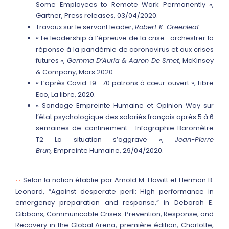
Some Employees to Remote Work Permanently »,
Gartner, Press releases, 03/04/2020.
Travaux sur le servant leader,
Robert K. Greenleaf
« Le leadership à l’épreuve de la crise : orchestrer la
réponse à la pandémie de coronavirus et aux crises
futures »,
Gemma D’Auria & Aaron De Smet
, McKinsey
& Company, Mars 2020.
« L’après Covid-19 : 70 patrons à cœur ouvert », Libre
Eco, La libre, 2020.
« Sondage Empreinte Humaine et Opinion Way sur
l’état psychologique des salariés français après 5 à 6
semaines de confinement : Infographie Baromètre
T2 La situation s’aggrave »,
Jean-Pierre
Brun,
Empreinte Humaine, 29/04/2020.
[1]
Selon la notion établie par Arnold M. Howitt et Herman B.
Leonard, “Against desperate peril: High performance in
emergency preparation and response,” in Deborah E.
Gibbons, Communicable Crises: Prevention, Response, and
Recovery in the Global Arena, première édition, Charlotte,